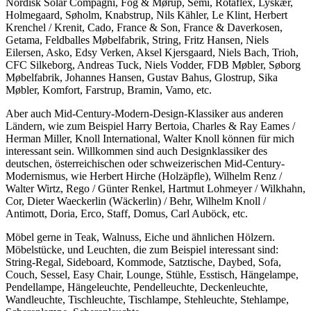
Nordisk Solar Compagni, Fog & Mørup, Semi, Rotaflex, Lyskær,
Holmegaard, Søholm, Knabstrup, Nils Kähler, Le Klint, Herbert
Krenchel / Krenit, Cado, France & Son, France & Daverkosen,
Getama, Feldballes Møbelfabrik, String, Fritz Hansen, Niels
Eilersen, Asko, Edsy Verken, Aksel Kjersgaard, Niels Bach, Trioh,
CFC Silkeborg, Andreas Tuck, Niels Vodder, FDB Møbler, Søborg
Møbelfabrik, Johannes Hansen, Gustav Bahus, Glostrup, Sika
Møbler, Komfort, Farstrup, Bramin, Vamo, etc.
Aber auch Mid-Century-Modern-Design-Klassiker aus anderen
Ländern, wie zum Beispiel Harry Bertoia, Charles & Ray Eames /
Herman Miller, Knoll International, Walter Knoll können für mich
interessant sein. Willkommen sind auch Designklassiker des
deutschen, österreichischen oder schweizerischen Mid-Century-
Modernismus, wie Herbert Hirche (Holzäpfle), Wilhelm Renz /
Walter Wirtz, Rego / Günter Renkel, Hartmut Lohmeyer / Wilkhahn,
Cor, Dieter Waeckerlin (Wäckerlin) / Behr, Wilhelm Knoll /
Antimott, Doria, Erco, Staff, Domus, Carl Auböck, etc.
Möbel gerne in Teak, Walnuss, Eiche und ähnlichen Hölzern.
Möbelstücke, und Leuchten, die zum Beispiel interessant sind:
String-Regal, Sideboard, Kommode, Satztische, Daybed, Sofa,
Couch, Sessel, Easy Chair, Lounge, Stühle, Esstisch, Hängelampe,
Pendellampe, Hängeleuchte, Pendelleuchte, Deckenleuchte,
Wandleuchte, Tischleuchte, Tischlampe, Stehleuchte, Stehlampe,