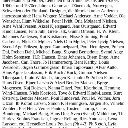
Interessant sind Möbel, Leuchten und Ähnliches aus den 1950er,
1960er und 1970er-Jahren. Gerne aus Dänemark, Norwegen,
Schweden oder Finnland. Designer, die für mich unter Anderem
interessant sind: Hans Wegner, Michael Andersen, Arne Vodder, Ole
Wanscher, Illum Wikkelsø, Peter Hvidt, Orla Mølgaard Nielsen,
Arne Wahl Iversen, Aksel Kjersgaard, Jens Quistgaard, Edvard
Kindt-Larsen, Finn Juhl, Grete Jalk, Gunni Omann, H. W. Klein,
Johannes Andersen, Kai Kristiansen, Nisse Strinning, Poul
Cadovius, Niels O. Møller / Niels Otto Møller, Peter Løvig Nielsen,
Svend Age Eriksen, Jørgen Gammelgaard, Poul Hennigsen, Preben
Dal, Preben Dahl, Michael Bang, Sigvard Bernadotte, Svend Aage
Holm Sørensen, H.P. Hansen, Einar Johansen, Bjørn Engo, Arne
Jacobsen, Carl Thore, Jo Hammerborg, Bent Karlby, Louis
Weisdorf, Jørgen Gammelgaard, Ilmari Tapiovaara, Alvar Aalto,
Hans Agne Jakobsson, Erik Buch / Buck, Gunnar Nielsen-
Tibergaard, Tapio Wirkkala, Jørgen Kastholm & Preben Fabricius,
Hans Olsen, Ejner Larsen & Aksel Bender Madsen, Børge
Mogensen, Kaj Bojesen, Nanna Ditzel, Poul Kjærholm, Henning
Wind-Hansen, Niels Koefoed, Tove & Edvard Kindt-Larsen, Kurt
Østervig, Bender Madsen, Poul Hundevad, Poul M. Volther, Jørn
Utzon, Ib Kofod Larsen, Simon P. Henningsen, Jørgen Bo, Vilhelm
Wohlert, Piet Hein, Verner Panton, Torsten Thorup, Claus
Bonderup, Michael Bang, Hans Due, Sven (Svend) Middelboe, Th.
Harlev, Sophus Frandsen, Ingmar Relling, Ries Antonsen, Lena
Larsson, etc. Hersteller: Louis Poulsen (Ph 4-3, Ph 5 etc.), Lyfa,