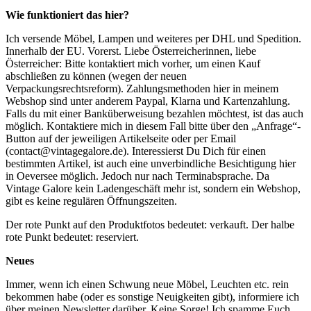
Wie funktioniert das hier?
Ich versende Möbel, Lampen und weiteres per DHL und Spedition.
Innerhalb der EU. Vorerst. Liebe Österreicherinnen, liebe
Österreicher: Bitte kontaktiert mich vorher, um einen Kauf
abschließen zu können (wegen der neuen
Verpackungsrechtsreform). Zahlungsmethoden hier in meinem
Webshop sind unter anderem Paypal, Klarna und Kartenzahlung.
Falls du mit einer Banküberweisung bezahlen möchtest, ist das auch
möglich. Kontaktiere mich in diesem Fall bitte über den „Anfrage“-
Button auf der jeweiligen Artikelseite oder per Email
(contact@vintagegalore.de). Interessierst Du Dich für einen
bestimmten Artikel, ist auch eine unverbindliche Besichtigung hier
in Oeversee möglich. Jedoch nur nach Terminabsprache. Da
Vintage Galore kein Ladengeschäft mehr ist, sondern ein Webshop,
gibt es keine regulären Öffnungszeiten.
Der rote Punkt auf den Produktfotos bedeutet: verkauft. Der halbe
rote Punkt bedeutet: reserviert.
Neues
Immer, wenn ich einen Schwung neue Möbel, Leuchten etc. rein
bekommen habe (oder es sonstige Neuigkeiten gibt), informiere ich
über meinen Newsletter darüber. Keine Sorge! Ich spamme Euch