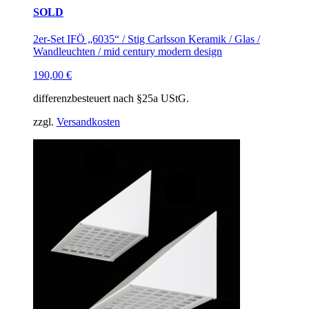
SOLD
2er-Set IFÖ „6035“ / Stig Carlsson Keramik / Glas /
Wandleuchten / mid century modern design
190,00
€
differenzbesteuert nach §25a UStG.
zzgl.
Versandkosten