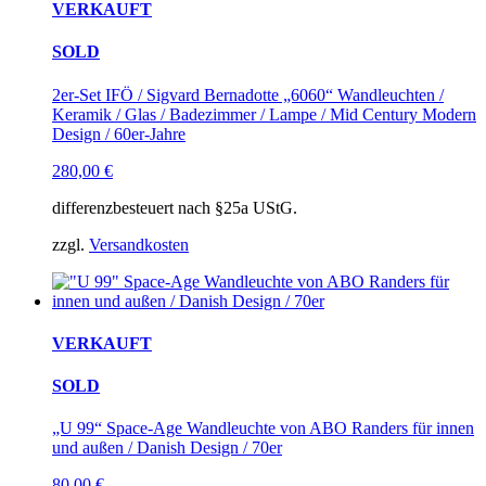
VERKAUFT
SOLD
2er-Set IFÖ / Sigvard Bernadotte „6060“ Wandleuchten /
Keramik / Glas / Badezimmer / Lampe / Mid Century Modern
Design / 60er-Jahre
280,00
€
differenzbesteuert nach §25a UStG.
zzgl.
Versandkosten
VERKAUFT
SOLD
„U 99“ Space-Age Wandleuchte von ABO Randers für innen
und außen / Danish Design / 70er
80,00
€