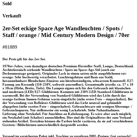
Sold
Verkauft
2er-Set eckige Space Age Wandleuchten / Spots /
Staff / orange / Mid Century Modern Design / 70er
#81889
Der Preis gilt für das 2er-Set.
1970er-Jahre, vom damaligen deutschen Premium-Hersteller Staff, Lemgo, Deutschland.
Architektonisch-wirkende Wandleuchten / Spots im Space-Age-Stil (auch zur
Deckenmontage geeignet). Originaler Lack in einem satten nicht ausgeblichenen rot-
orange. Sehr hochwertig verarbeitet. Leuchtengehäuse und Basis aus Stahl,
herausnehmbare Blendschutz-Einsätze aus hitzebeständigem, schwarzem Kunststoff. E27-
Fassung aus Keramik (110-250V, weltweit anwendbar). Gesamtmaße jeweils: ca. 17 x 10
x 18cm (Höhe, Breite, Tiefe). Die Lampen eignen sich für den Gebrauch mit klassischen
und modernen (LED) E27-Glühbirnen. Kommen mit 230V-LED-Standard-Glühbirnen in
warmweiß. Bei der Verwendung von Standard-Glühbirnen wird das Licht durch das
orange-farbene Innnen-Gehäuse warm eingefärbt (siehe erstes Foto – eingeschaltet). Bei
der Verwendung von Reflektor-Glühbirnen wird das Licht neutral und gebündelt
abgegeben (siehe zweites Foto – eingeschaltet). Gebrauchtware mit wenigen Alterungs- /
Gebrauchsspuren. Nur stellenweise ein wenig Lackabrieb. Siehe Nahaufnahmen.
Lieferung ohne Netzkabel. Für Anschluss an Kabelausgang. Es wäre aber auch möglich,
ein Netzkabel (mit Schalter) anzuschließen. Dies sind die Originalfotos der zum Verkauf
stehenden Artikel. Trotzdem können die Farben leicht variieren, da sie auf verschiedenen
Geräten / Bildschirmen unterschiedlich dargestellt werden.
Versand im versicherten Paket inkl. Tracking zu regulären DHL-Preisen. Gut verpackt!