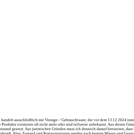
handelt ausschließlich mit Vintage- / Gebrauchtware, die vor dem 13.12.2024 inne
ge-Produkte existieren oft nicht mehr oder sind teilweise unbekannt. Aus diesen 
nstand gesetzt. Aus juristischen Gründen muss ich dennoch darauf hinweisen, dass 
 Herkunft, Alter, Zustand und Restaurierungen werden nach bestem Wissen und Gewis