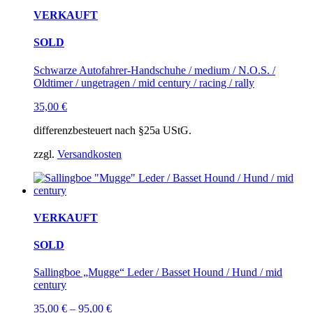
VERKAUFT
SOLD
Schwarze Autofahrer-Handschuhe / medium / N.O.S. /
Oldtimer / ungetragen / mid century / racing / rally
35,00
€
differenzbesteuert nach §25a UStG.
zzgl.
Versandkosten
VERKAUFT
SOLD
Sallingboe „Mugge“ Leder / Basset Hound / Hund / mid
century
35,00
€
–
95,00
€