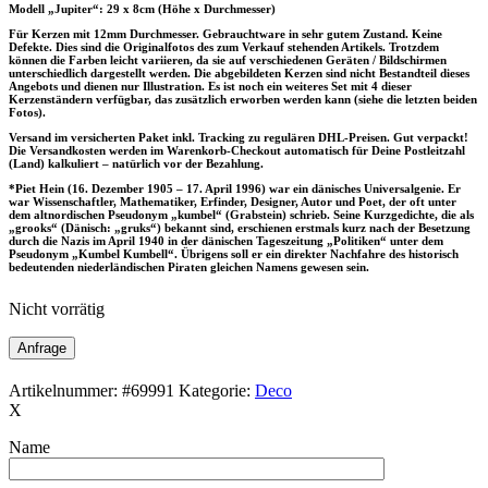
Modell „Jupiter“: 29 x 8cm (Höhe x Durchmesser)
Für Kerzen mit 12mm Durchmesser. Gebrauchtware in sehr gutem Zustand. Keine
Defekte. Dies sind die Originalfotos des zum Verkauf stehenden Artikels. Trotzdem
können die Farben leicht variieren, da sie auf verschiedenen Geräten / Bildschirmen
unterschiedlich dargestellt werden. Die abgebildeten Kerzen sind nicht Bestandteil dieses
Angebots und dienen nur Illustration. Es ist noch ein weiteres Set mit 4 dieser
Kerzenständern verfügbar, das zusätzlich erworben werden kann (siehe die letzten beiden
Fotos).
Versand im versicherten Paket inkl. Tracking zu regulären DHL-Preisen. Gut verpackt!
Die Versandkosten werden im Warenkorb-Checkout automatisch für Deine Postleitzahl
(Land) kalkuliert – natürlich vor der Bezahlung.
*Piet Hein (16. Dezember 1905 – 17. April 1996) war ein dänisches Universalgenie. Er
war Wissenschaftler, Mathematiker, Erfinder, Designer, Autor und Poet, der oft unter
dem altnordischen Pseudonym „kumbel“ (Grabstein) schrieb. Seine Kurzgedichte, die als
„grooks“ (Dänisch: „gruks“) bekannt sind, erschienen erstmals kurz nach der Besetzung
durch die Nazis im April 1940 in der dänischen Tageszeitung „Politiken“ unter dem
Pseudonym „Kumbel Kumbell“. Übrigens soll er ein direkter Nachfahre des historisch
bedeutenden niederländischen Piraten gleichen Namens gewesen sein.
Nicht vorrätig
Anfrage
Artikelnummer:
#69991
Kategorie:
Deco
X
Name