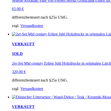
Seltene Keramik-Vase von Preben Herluf Gottschalk-Olsen für
65,00
€
differenzbesteuert nach §25a UStG.
zzgl.
Versandkosten
VERKAUFT
SOLD
2er-Set Mid century Erling Juhl Holzdrucke in originalen Lärc
320,00
€
differenzbesteuert nach §25a UStG.
zzgl.
Versandkosten
VERKAUFT