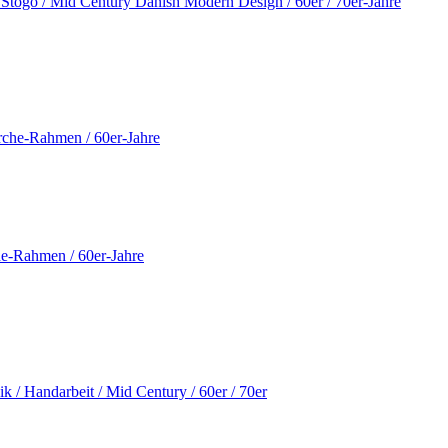
 Stogo / Mid Century Danish Modern Design / 60er / 70er-Jahre
he-Rahmen / 60er-Jahre