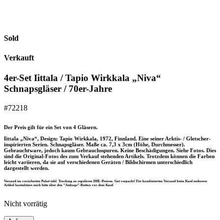
Sold
Verkauft
4er-Set Iittala / Tapio Wirkkala „Niva“
Schnapsgläser / 70er-Jahre
#72218
Der Preis gilt für ein Set von 4 Gläsern.
Iittala „Niva“, Design: Tapio Wirkkala, 1972, Finnland. Eine seiner Arktis- / Gletscher-
inspirierten Serien. Schnapsgläser. Maße ca. 7,3 x 3cm (Höhe, Durchmesser).
Gebrauchtware, jedoch kaum Gebrauchsspuren. Keine Beschädigungen. Siehe Fotos. Dies
sind die Original-Fotos des zum Verkauf stehenden Artikels. Trotzdem können die Farben
leicht variieren, da sie auf verschiedenen Geräten / Bildschirmen unterschiedlich
dargestellt werden.
Versand im versicherten Paket inkl. Tracking zu regulären DHL-Preisen. Gut verpackt! Für kombinierten Versand beim Kauf mehrerer
Artikel kontaktiere mich bitte über den “Anfrage”-Button vor dem Kauf.
Nicht vorrätig