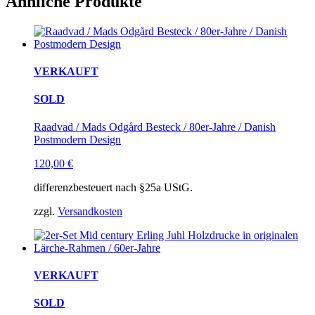
Ähnliche Produkte
VERKAUFT
SOLD
Raadvad / Mads Odgård Besteck / 80er-Jahre / Danish
Postmodern Design
120,00
€
differenzbesteuert nach §25a UStG.
zzgl.
Versandkosten
VERKAUFT
SOLD