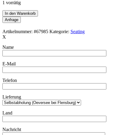
1 vorrätig
Asko
In den Warenkorb
/
Anfrage
Ilmari
Tapiovaara
Artikelnummer:
#67985
Kategorie:
Seating
„Mademoiselle“
X
Spindle-
Back-
Name
Sessel
/
Mid
E-Mail
Century
Modern
Design
Telefon
/
Finnland
/
Lieferung
50er-
60er-
Jahre
Land
/
schwarz
Menge
Nachricht