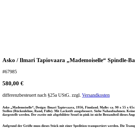
Asko / Ilmari Tapiovaara „Mademoiselle“ Spindle-Bac
#67985
580,00
€
differenzbesteuert nach §25a UStG.
zzgl.
Versandkosten
Asko „Mademoiselle“, Design: Ilmari Tapiovaara, 1956, Finnland. Maße: ca. 90 x 55 x 65c
Stellen (Rückenlehne, Rand, Füße). Mit Lackstift ausgebessert. Siehe Nahaufnahmen. Keine 
dargestellt werden. Der zweite mit abgebildete Sessel in pink ist nicht Bestandteil dieses Ange
Aufgrund der Größe muss dieses Stück mit einer Spedition transportiert werden.
Die Transp