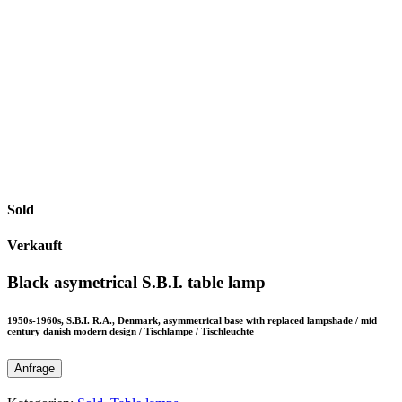
Sold
Verkauft
Black asymetrical S.B.I. table lamp
1950s-1960s, S.B.I. R.A., Denmark, asymmetrical base with replaced lampshade / mid
century danish modern design / Tischlampe / Tischleuchte
Anfrage