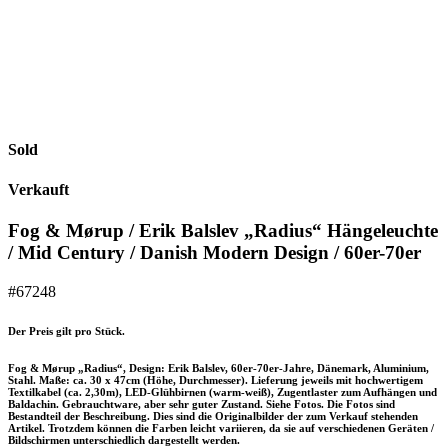
Sold
Verkauft
Fog & Mørup / Erik Balslev „Radius“ Hängeleuchte
/ Mid Century / Danish Modern Design / 60er-70er
#67248
Der Preis gilt pro Stück.
Fog & Mørup „Radius“, Design: Erik Balslev, 60er-70er-Jahre, Dänemark, Aluminium,
Stahl. Maße: ca. 30 x 47cm (Höhe, Durchmesser). Lieferung jeweils mit hochwertigem
Textilkabel (ca. 2,30m), LED-Glühbirnen (warm-weiß), Zugentlaster zum Aufhängen und
Baldachin. Gebrauchtware, aber sehr guter Zustand. Siehe Fotos. Die Fotos sind
Bestandteil der Beschreibung. Dies sind die Originalbilder der zum Verkauf stehenden
Artikel. Trotzdem können die Farben leicht variieren, da sie auf verschiedenen Geräten /
Bildschirmen unterschiedlich dargestellt werden.