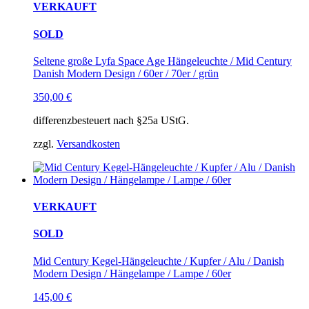
VERKAUFT
SOLD
Seltene große Lyfa Space Age Hängeleuchte / Mid Century
Danish Modern Design / 60er / 70er / grün
350,00
€
differenzbesteuert nach §25a UStG.
zzgl.
Versandkosten
VERKAUFT
SOLD
Mid Century Kegel-Hängeleuchte / Kupfer / Alu / Danish
Modern Design / Hängelampe / Lampe / 60er
145,00
€