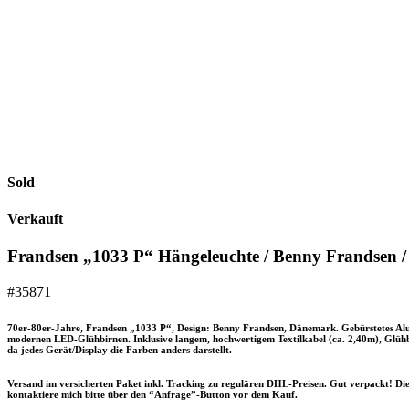
Sold
Verkauft
Frandsen „1033 P“ Hängeleuchte / Benny Frandsen / 
#35871
70er-80er-Jahre, Frandsen „1033 P“, Design: Benny Frandsen, Dänemark. Gebürstetes Alumi
modernen LED-Glühbirnen. Inklusive langem, hochwertigem Textilkabel (ca. 2,40m), Glühbi
da jedes Gerät/Display die Farben anders darstellt.
Versand im versicherten Paket inkl. Tracking zu regulären DHL-Preisen. Gut verpackt! D
kontaktiere mich bitte über den “Anfrage”-Button vor dem Kauf.