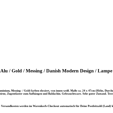
Alu / Gold / Messing / Danish Modern Design / Lampe
nium, Messing- / Gold-farben eloxiert, von innen weiß. Maße ca. 24 x 47cm (Höhe, Durchmes
rne, Zugentlaster zum Aufhängen und Baldachin. Gebrauchtware. Sehr guter Zustand. Trotz 
ie Versandkosten werden im Warenkorb-Checkout automatisch für Deine Postleitzahl (Land) k