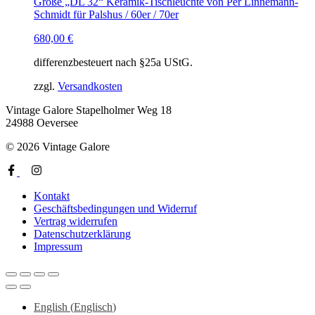
Große „DL 32“ Keramik-Tischleuchte von Per Linnemann-
Schmidt für Palshus / 60er / 70er
680,00
€
differenzbesteuert nach §25a UStG.
zzgl.
Versandkosten
Vintage Galore
Stapelholmer Weg 18
24988 Oeversee
© 2026 Vintage Galore
Kontakt
Geschäftsbedingungen und Widerruf
Vertrag widerrufen
Datenschutzerklärung
Impressum
English
(
Englisch
)