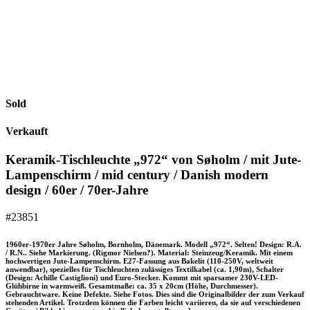
Sold
Verkauft
Keramik-Tischleuchte „972“ von Søholm / mit Jute-
Lampenschirm / mid century / Danish modern
design / 60er / 70er-Jahre
#23851
1960er-1970er Jahre Søholm, Bornholm, Dänemark. Modell „972“. Selten! Design: R.A.
/ R.N.. Siehe Markierung. (Rigmor Nielsen?). Material: Steinzeug/Keramik. Mit einem
hochwertigen Jute-Lampenschirm. E27-Fassung aus Bakelit (110-250V, weltweit
anwendbar), spezielles für Tischleuchten zulässiges Textilkabel (ca. 1,90m), Schalter
(Design: Achille Castiglioni) und Euro-Stecker. Kommt mit sparsamer 230V-LED-
Glühbirne in warmweiß. Gesamtmaße: ca. 35 x 20cm (Höhe, Durchmesser).
Gebrauchtware. Keine Defekte. Siehe Fotos. Dies sind die Originalbilder der zum Verkauf
stehenden Artikel. Trotzdem können die Farben leicht variieren, da sie auf verschiedenen