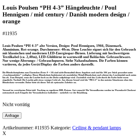
Louis Poulsen “PH 4-3” Hängeleuchte / Poul
Hennigsen / mid century / Danish modern design /
orange
#11935
Louis Poulsen “PH 4-3” alte Version, Design: Poul Hennigsen, 1966, Dänemark.
Aluminium. Rot-orange. Durchmesser: 40cm. Diese Leuchte eignet sich für den Gebrauch
mit klassischen und modernen LED-Energiespar-Birnen. Lieferung mit hochwertigem
Textilkabel (ca. 2,40m), LED-Glühbirne in warmweiß und Baldachin. Gebrauchtware.
Nur wenige Alterungs- / Gebrauchspuren. Siehe Nahaufnahmen. Die Farben können
variieren, da jedes Gerät/Display die Farben anders darstellt.
Die Blendschutzplatten zum Einstecken (Fotos 9 + 10) sind nicht Bestandteil dieses Angebots und sind für 30€ pro Stück gesondert unter
„Leuchtenzubehör“ verfügbar. Dieser Blendschutz funktioniert als zusätzlicher Metall-Blendschutz und schirmt das Leuchtmittel nach unten
hin ab. Zum Beispiel, wenn die Leuchte hoch an der Decke aufgehängt wird. Zusätzlich wird das Licht durch die Farbe leicht warm
eingefärbt. Nachteil: Die Leuchte gibt etwas weniger Licht ab. Aus diesem Grund wird die “PH 4-3” in den meisten Situationen ohne den
Blendschutz verwendet. Daher biete ich dieses Teil als optionales Zubehör an.
Versand im versicherten Paket inkl. Tracking zu regulären DHL-Preisen. Gut verpackt! Die Versandkosten werden im Warenkorb-Checkout
automatisch nach Eingabe der Versandadresse kalkuliert – natürlich vor der Bezahlung.
Nicht vorrätig
Anfrage
Artikelnummer:
#11935
Kategorie:
Ceiling & pendant lamps
X