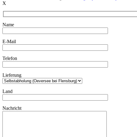
X
4-
3"
Hängeleuchte
/
Name
rot-
orange
/
E-Mail
Mid
Century
Danish
Telefon
Modern
Design
/
Lieferung
70er-
Jahre
Menge
Land
Nachricht