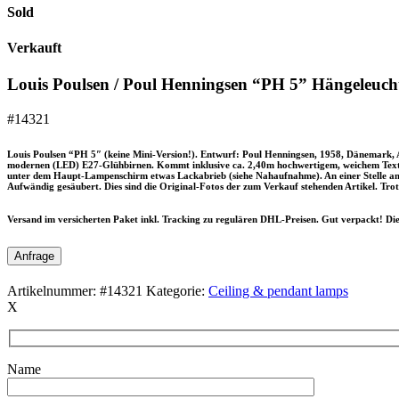
Sold
Verkauft
Louis Poulsen / Poul Henningsen “PH 5” Hängeleucht
#14321
Louis Poulsen “PH 5″ (keine Mini-Version!). Entwurf: Poul Henningsen, 1958, Dänemark, A
modernen (LED) E27-Glühbirnen. Kommt inklusive ca. 2,40m hochwertigem, weichem Texti
unter dem Haupt-Lampenschirm etwas Lackabrieb (siehe Nahaufnahme). An einer Stelle am 
Aufwändig gesäubert. Dies sind die Original-Fotos der zum Verkauf stehenden Artikel. Trotz
Versand im versicherten Paket inkl. Tracking zu regulären DHL-Preisen. Gut verpackt! Di
Anfrage
Artikelnummer:
#14321
Kategorie:
Ceiling & pendant lamps
X
Name