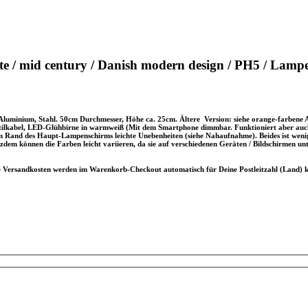
e / mid century / Danish modern design / PH5 / Lamp
luminium, Stahl. 50cm Durchmesser, Höhe ca. 25cm. Ältere Version: siehe orange-farbene Ab
lkabel, LED-Glühbirne in warmweiß (Mit dem Smartphone dimmbar. Funktioniert aber auch o
Rand des Haupt-Lampenschirms leichte Unebenheiten (siehe Nahaufnahme). Beides ist wenig a
dem können die Farben leicht variieren, da sie auf verschiedenen Geräten / Bildschirmen unt
e Versandkosten werden im Warenkorb-Checkout automatisch für Deine Postleitzahl (Land) ka