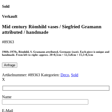
Sold
Verkauft
Mid century Römhild vases / Siegfried Gramann
attributed / handmade
#89363
1960s-1970s, Römhild, S. Gramann attributed, Germany (east). Each piece is unique and
handmade. From left to right: approx. 20×8,5cm + 12,5x8cm + 15,5×8,5cm
Anfrage
Artikelnummer:
#89363
Kategorien:
Deco
,
Sold
X
Name
E-Mail