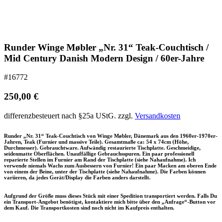
Runder Winge Møbler „Nr. 31“ Teak-Couchtisch /
Mid Century Danish Modern Design / 60er-Jahre
#16772
250,00
€
differenzbesteuert nach §25a UStG.
zzgl.
Versandkosten
Runder „Nr. 31“ Teak-Couchtisch von Winge Møbler, Dänemark aus den 1960er-1970er-
Jahren, Teak (Furnier und massive Teile). Gesamtmaße ca: 54 x 74cm (Höhe,
Durchmesser). Gebrauchtware. Aufwändig restaurierte Tischplatte. Geschmeidige,
seidenmatte Oberflächen. Unauffällige Gebrauchsspuren. Ein paar professionell
reparierte Stellen im Furnier am Rand der Tischplatte (siehe Nahaufnahme). Ich
verwende niemals Wachs zum Ausbessern von Furnier! Ein paar Macken am oberen Ende
von einem der Beine, unter der Tischplatte (siehe Nahaufnahme). Die Farben können
variieren, da jedes Gerät/Display die Farben anders darstellt.
Aufgrund der Größe muss dieses Stück mit einer Spedition transportiert werden. Falls Du
ein Transport-Angebot benötigst, kontaktiere mich bitte über den „Anfrage“-Button vor
dem Kauf.
Die Transportkosten sind noch nicht im Kaufpreis enthalten.