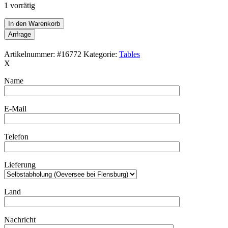
1 vorrätig
Runder
In den Warenkorb
Winge
Anfrage
Møbler
"Nr.
Artikelnummer:
#16772
Kategorie:
Tables
31"
X
Teak-
Couchtisch
Name
/
Mid
Century
E-Mail
Danish
Modern
Design
Telefon
/
60er-
Jahre
Lieferung
Menge
Land
Nachricht