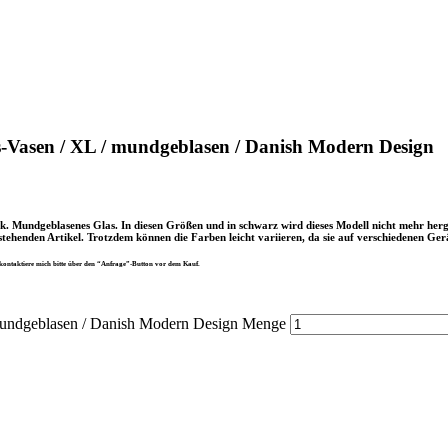
-Vasen / XL / mundgeblasen / Danish Modern Design
. Mundgeblasenes Glas. In diesen Größen und in schwarz wird dieses Modell nicht mehr herg
ehenden Artikel. Trotzdem können die Farben leicht variieren, da sie auf verschiedenen Gerä
 kontaktiere mich bitte über den “Anfrage”-Button vor dem Kauf.
mundgeblasen / Danish Modern Design Menge