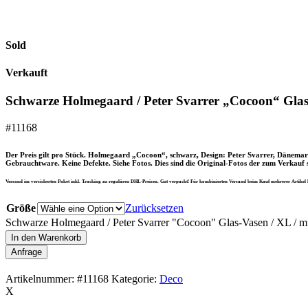
Sold
Verkauft
Schwarze Holmegaard / Peter Svarrer „Cocoon“ Glas
#11168
Der Preis gilt pro Stück. Holmegaard „Cocoon“, schwarz, Design: Peter Svarrer, Dänemark
Gebrauchtware. Keine Defekte. Siehe Fotos. Dies sind die Original-Fotos der zum Verkauf st
Versand im versicherten Paket inkl. Tracking zu regulären DHL-Preisen. Gut verpackt! Für kombinierten Versand beim Kauf mehrerer Artikel
Größe
Zurücksetzen
Schwarze Holmegaard / Peter Svarrer "Cocoon" Glas-Vasen / XL / 
In den Warenkorb
Anfrage
Artikelnummer:
#11168
Kategorie:
Deco
X