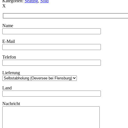
Kategorien:
Seating
,
Sold
X
Name
E-Mail
Telefon
Lieferung
Land
Nachricht