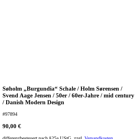
Søholm „Burgundia“ Schale / Holm Sørensen /
Svend Aage Jensen / 50er / 60er-Jahre / mid century
/ Danish Modern Design
#97894
90,00
€
differenzbesteuert nach §25a UStG.
zzgl.
Versandkosten