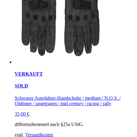
VERKAUFT
SOLD
Schwarze Autofahrer-Handschuhe / medium / N.O.S. /
Oldtimer / ungetragen / mid century / racing / rally
35,00
€
differenzbesteuert nach §25a UStG.
zzgl.
Versandkosten