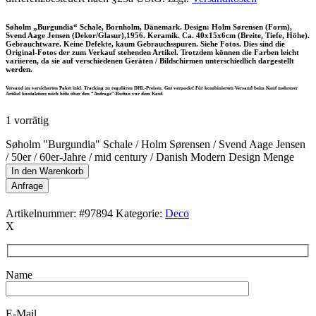
Søholm „Burgundia“ Schale, Bornholm, Dänemark. Design: Holm Sørensen (Form),
Svend Aage Jensen (Dekor/Glasur),1956. Keramik. Ca. 40x15x6cm (Breite, Tiefe, Höhe).
Gebrauchtware. Keine Defekte, kaum Gebrauchsspuren. Siehe Fotos. Dies sind die
Original-Fotos der zum Verkauf stehenden Artikel. Trotzdem können die Farben leicht
variieren, da sie auf verschiedenen Geräten / Bildschirmen unterschiedlich dargestellt
werden.
Versand im versicherten Paket inkl. Tracking zu regulären DHL-Preisen. Gut verpackt! Für kombinierten Versand beim Kauf mehrerer
Artikel kontaktiere mich bitte über den “Anfrage”-Button vor dem Kauf.
1 vorrätig
Søholm "Burgundia" Schale / Holm Sørensen / Svend Aage Jensen
/ 50er / 60er-Jahre / mid century / Danish Modern Design Menge
In den Warenkorb
Anfrage
Artikelnummer:
#97894
Kategorie:
Deco
X
Name
E-Mail