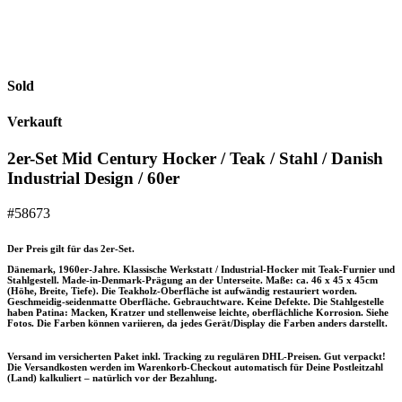
Sold
Verkauft
2er-Set Mid Century Hocker / Teak / Stahl / Danish
Industrial Design / 60er
#58673
Der Preis gilt für das 2er-Set.
Dänemark, 1960er-Jahre. Klassische Werkstatt / Industrial-Hocker mit Teak-Furnier und
Stahlgestell. Made-in-Denmark-Prägung an der Unterseite. Maße: ca. 46 x 45 x 45cm
(Höhe, Breite, Tiefe). Die Teakholz-Oberfläche ist aufwändig restauriert worden.
Geschmeidig-seidenmatte Oberfläche. Gebrauchtware. Keine Defekte. Die Stahlgestelle
haben Patina: Macken, Kratzer und stellenweise leichte, oberflächliche Korrosion. Siehe
Fotos. Die Farben können variieren, da jedes Gerät/Display die Farben anders darstellt.
Versand im versicherten Paket inkl. Tracking zu regulären DHL-Preisen. Gut verpackt!
Die Versandkosten werden im Warenkorb-Checkout automatisch für Deine Postleitzahl
(Land) kalkuliert – natürlich vor der Bezahlung.