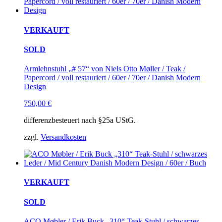
VERKAUFT
SOLD
Armlehnstuhl „# 57“ von Niels Otto Møller / Teak /
Papercord / voll restauriert / 60er / 70er / Danish Modern
Design
750,00
€
differenzbesteuert nach §25a UStG.
zzgl.
Versandkosten
VERKAUFT
SOLD
ACO Møbler / Erik Buck „310“ Teak-Stuhl / schwarzes